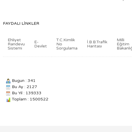
FAYDALI LINKLER
Ehliyet
T.C.Kimlik
Milli
E-
İ.B.B.Trafik
Randevu
No
Eğitim
Devlet
Haritası
Sistemi
Sorgulama
Bakanlı
Bugun : 341
Bu Ay : 2127
Bu Yil : 139333
Toplam : 1500522