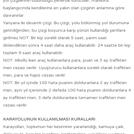
yol çizgilerinin bulunduğu yerlerde sürücüler, manevra
başlangıcında kendilerine en yakın olan çizginin anlamına göre
davranırlar.
Yanyana iki devamlı çizgi: Bu çizgi, yolu bölünmüş yol durumuna
getirdiğinden, bu çizgi boyunca karşı yönün kullandığı şeritlere
girilmez.NOT: Bir kişi sürekli olarak 5 saat, yarım saat
dinlendikten sonra 4 saat daha araç kullanabilir. 24 saatte bir kişi
toplam 9 saat araç kullanabilir.
NOT: Alkollü iken araç kullananlara para, puan ve 3 ay trafikten
men cezası verilir. Uyuşturucu kullananlara sürekli olarak trafikten
men, para ve hapis cezası verilir.
NOT: Bir yıl içinde 100 hata puanını dolduranlara 2 ay trafikten
men, aynı yıl içerisinde 2 defada 100 hata puanını dolduranlara 4
ay trafikten men, 3 defa dolduranlara tamamen trafikten men
cezası verilir.
KARAYOLUNUN KULLANILMASI KURALLARI
Karayolları, toplumun her kesiminin yararlandığı, kamuya çaık,