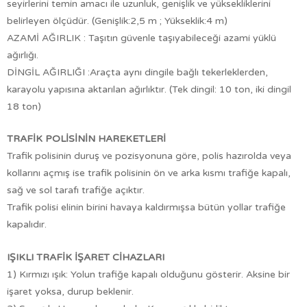
seyirlerini temin amacı ile uzunluk, genişlik ve yüksekliklerini
belirleyen ölçüdür. (Genişlik:2,5 m ; Yükseklik:4 m)
AZAMİ AĞIRLIK : Taşıtın güvenle taşıyabileceği azami yüklü
ağırlığı.
DİNGİL AĞIRLIĞI :Araçta aynı dingile bağlı tekerleklerden,
karayolu yapısına aktarılan ağırlıktır. (Tek dingil: 10 ton, iki dingil
18 ton)
TRAFİK POLİSİNİN HAREKETLERİ
Trafik polisinin duruş ve pozisyonuna göre, polis hazırolda veya
kollarını açmış ise trafik polisinin ön ve arka kısmı trafiğe kapalı,
sağ ve sol tarafı trafiğe açıktır.
Trafik polisi elinin birini havaya kaldırmışsa bütün yollar trafiğe
kapalıdır.
IŞIKLI TRAFİK İŞARET CİHAZLARI
1) Kırmızı ışık: Yolun trafiğe kapalı olduğunu gösterir. Aksine bir
işaret yoksa, durup beklenir.