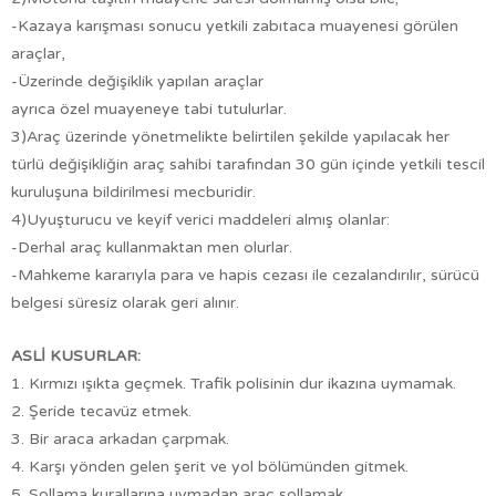
-Kazaya karışması sonucu yetkili zabıtaca muayenesi görülen
araçlar,
-Üzerinde değişiklik yapılan araçlar
ayrıca özel muayeneye tabi tutulurlar.
3)Araç üzerinde yönetmelikte belirtilen şekilde yapılacak her
türlü değişikliğin araç sahibi tarafından 30 gün içinde yetkili tescil
kuruluşuna bildirilmesi mecburidir.
4)Uyuşturucu ve keyif verici maddeleri almış olanlar:
-Derhal araç kullanmaktan men olurlar.
-Mahkeme kararıyla para ve hapis cezası ile cezalandırılır, sürücü
belgesi süresiz olarak geri alınır.
ASLİ KUSURLAR:
1. Kırmızı ışıkta geçmek. Trafik polisinin dur ikazına uymamak.
2. Şeride tecavüz etmek.
3. Bir araca arkadan çarpmak.
4. Karşı yönden gelen şerit ve yol bölümünden gitmek.
5. Sollama kurallarına uymadan araç sollamak.