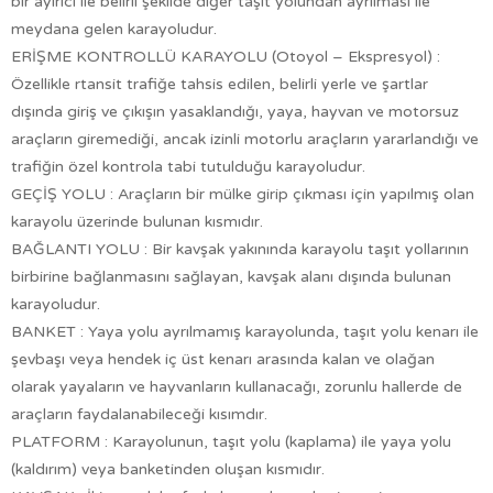
bir ayırıcı ile belirli şekilde diğer taşıt yolundan ayrılması ile
meydana gelen karayoludur.
ERİŞME KONTROLLÜ KARAYOLU (Otoyol – Ekspresyol) :
Özellikle rtansit trafiğe tahsis edilen, belirli yerle ve şartlar
dışında giriş ve çıkışın yasaklandığı, yaya, hayvan ve motorsuz
araçların giremediği, ancak izinli motorlu araçların yararlandığı ve
trafiğin özel kontrola tabi tutulduğu karayoludur.
GEÇİŞ YOLU : Araçların bir mülke girip çıkması için yapılmış olan
karayolu üzerinde bulunan kısmıdır.
BAĞLANTI YOLU : Bir kavşak yakınında karayolu taşıt yollarının
birbirine bağlanmasını sağlayan, kavşak alanı dışında bulunan
karayoludur.
BANKET : Yaya yolu ayrılmamış karayolunda, taşıt yolu kenarı ile
şevbaşı veya hendek iç üst kenarı arasında kalan ve olağan
olarak yayaların ve hayvanların kullanacağı, zorunlu hallerde de
araçların faydalanabileceği kısımdır.
PLATFORM : Karayolunun, taşıt yolu (kaplama) ile yaya yolu
(kaldırım) veya banketinden oluşan kısmıdır.