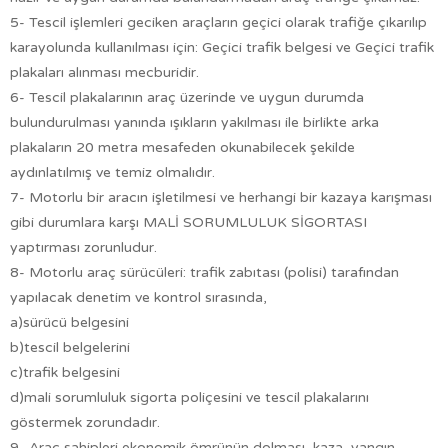
5- Tescil işlemleri geciken araçların geçici olarak trafiğe çıkarılıp
karayolunda kullanılması için: Geçici trafik belgesi ve Geçici trafik
plakaları alınması mecburidir.
6- Tescil plakalarının araç üzerinde ve uygun durumda
bulundurulması yanında ışıkların yakılması ile birlikte arka
plakaların 20 metra mesafeden okunabilecek şekilde
aydınlatılmış ve temiz olmalıdır.
7- Motorlu bir aracın işletilmesi ve herhangi bir kazaya karışması
gibi durumlara karşı MALİ SORUMLULUK SİGORTASI
yaptırması zorunludur.
8- Motorlu araç sürücüleri: trafik zabıtası (polisi) tarafından
yapılacak denetim ve kontrol sırasında,
a)sürücü belgesini
b)tescil belgelerini
c)trafik belgesini
d)mali sorumluluk sigorta poliçesini ve tescil plakalarını
göstermek zorundadır.
9- Araç sahipleri ekonomik ömrünün dolması, kaza, yangın,