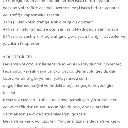
2) Sarı ışık: Uyarı anlamındadır. Kırmızı ışıkla birlikte yanarsa
hazırlan yol trafiğe açılmak üzeredir. Yeşil ışıkla birlikte yanarsa
yol trafiğe kapanmak üzeredir.
3) Yeşil ışık: Yolun trafiğe açık olduğunu gösterir.
4) Fasılalı ışık: Kırmızı ise dur, sarı ise dikkatli geç anlamındadır.
5) Yazılı ve sesli ışık: Araç trafiğine göre yaya trafiğini düzenler ve
yayalara hitap eder.
YOL ÇİZGİLERİ
Devamlı yol çizgileri: İki şerit ve iki yönlü karayolunda, dönemeç
tepe üstü, kavşak yaya ve okul geçidi, demiryolu geçidi, dar
köprü ve tünel gibi yerlerin yaklaşımında şerit
değiştirilemeyeceğini ve öndeki araçların geçilemeyeceğini
belirler.
Kesik yol çizgileri: Trafik kurallarına uymak şartıyla sürücülerin,
yol ve trafik durumuna uygun olduğunda, öndeki araçları
geçmek için şerit değiştirebileceğini gösterir.
Devamlı ve kesik yol çizgileri: Yanyana çizilmiş devamlı ve kesik