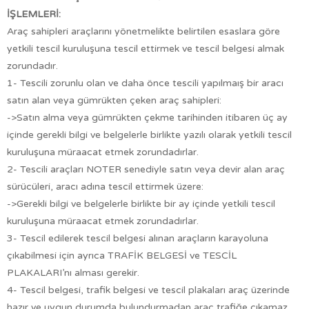
İŞLEMLERİ:
Araç sahipleri araçlarını yönetmelikte belirtilen esaslara göre
yetkili tescil kuruluşuna tescil ettirmek ve tescil belgesi almak
zorundadır.
1- Tescili zorunlu olan ve daha önce tescili yapılmaış bir aracı
satın alan veya gümrükten çeken araç sahipleri:
->Satın alma veya gümrükten çekme tarihinden itibaren üç ay
içinde gerekli bilgi ve belgelerle birlikte yazılı olarak yetkili tescil
kuruluşuna müraacat etmek zorundadırlar.
2- Tescili araçları NOTER senediyle satın veya devir alan araç
sürücüleri, aracı adına tescil ettirmek üzere:
->Gerekli bilgi ve belgelerle birlikte bir ay içinde yetkili tescil
kuruluşuna müraacat etmek zorundadırlar.
3- Tescil edilerek tescil belgesi alınan araçların karayoluna
çıkabilmesi için ayrıca TRAFİK BELGESİ ve TESCİL
PLAKALARI’nı alması gerekir.
4- Tescil belgesi, trafik belgesi ve tescil plakaları araç üzerinde
hazır ve uygun durumda bulundurmadan araç trafiğe çıkamaz.