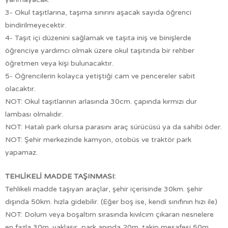
3- Okul taşıtlarına, taşıma sınırını aşacak sayıda öğrenci
bindirilmeyecektir.
4- Taşıt içi düzenini sağlamak ve taşıta iniş ve binişlerde
öğrenciye yardımcı olmak üzere okul taşıtında bir rehber
öğretmen veya kişi bulunacaktır.
5- Öğrencilerin kolayca yetiştiği cam ve pencereler sabit
olacaktır.
NOT: Okul taşıtlarının arlasında 30cm. çapında kırmızı dur
lambası olmalıdır.
NOT: Hatalı park olursa parasını araç sürücüsü ya da sahibi öder.
NOT: Şehir merkezinde kamyon, otobüs ve traktör park
yapamaz.
TEHLİKELİ MADDE TAŞINMASI:
Tehlikeli madde taşıyan araçlar, şehir içerisinde 30km. şehir
dışında 50km. hızla gidebilir. (Eğer boş ise, kendi sınıfının hızı ile)
NOT: Dolum veya boşaltım sırasında kıvılcım çıkaran nesnelere
en fazla 30m. yaklaşır, park anında 20m. takip mesafesi 50m.