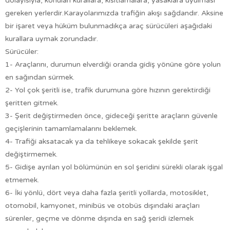
dolayısıyla, konulan kurallara, kısıtlamalara, yasaklara uyulması
gereken yerlerdir.Karayolarımızda trafiğin akışı sağdandır. Aksine
bir işaret veya hüküm bulunmadıkça araç sürücüleri aşağıdaki
kurallara uymak zorundadır.
Sürücüler:
1- Araçlarını, durumun elverdiği oranda gidiş yönüne göre yolun
en sağından sürmek.
2- Yol çok şeritli ise, trafik durumuna göre hızının gerektirdiği
şeritten gitmek.
3- Şerit değiştirmeden önce, gideceği şeritte araçların güvenle
geçişlerinin tamamlamalarını beklemek.
4- Trafiği aksatacak ya da tehlikeye sokacak şekilde şerit
değiştirmemek.
5- Gidişe ayrılan yol bölümünün en sol şeridini sürekli olarak işgal
etmemek.
6- İki yönlü, dört veya daha fazla şeritli yollarda, motosiklet,
otomobil, kamyonet, minibüs ve otobüs dışındaki araçları
sürenler, geçme ve dönme dışında en sağ şeridi izlemek