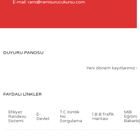
E-mail: rami@ramisurucukursu.com
DUYURU PANOSU
Yeni dönem kayıtlarımız devam 
FAYDALI LINKLER
Ehliyet
T.C.Kimlik
Milli
E-
İ.B.B.Trafik
Randevu
No
Eğitim
Devlet
Haritası
Sistemi
Sorgulama
Bakanlı