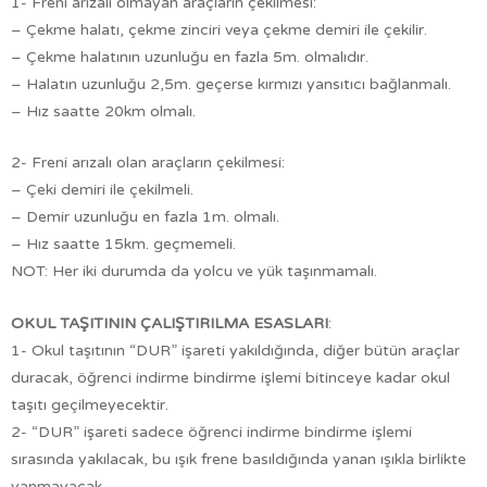
1- Freni arızalı olmayan araçların çekilmesi:
– Çekme halatı, çekme zinciri veya çekme demiri ile çekilir.
– Çekme halatının uzunluğu en fazla 5m. olmalıdır.
– Halatın uzunluğu 2,5m. geçerse kırmızı yansıtıcı bağlanmalı.
– Hız saatte 20km olmalı.
2- Freni arızalı olan araçların çekilmesi:
– Çeki demiri ile çekilmeli.
– Demir uzunluğu en fazla 1m. olmalı.
– Hız saatte 15km. geçmemeli.
NOT: Her iki durumda da yolcu ve yük taşınmamalı.
OKUL TAŞITININ ÇALIŞTIRILMA ESASLARI
:
1- Okul taşıtının “DUR” işareti yakıldığında, diğer bütün araçlar
duracak, öğrenci indirme bindirme işlemi bitinceye kadar okul
taşıtı geçilmeyecektir.
2- “DUR” işareti sadece öğrenci indirme bindirme işlemi
sırasında yakılacak, bu ışık frene basıldığında yanan ışıkla birlikte
yanmayacak.