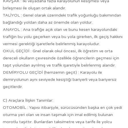
KAVŞAK : İki veyadaha fazla karayolunun kesişmesi veya
birleşmesi ile oluşan ortak alandır.
TALİYOL : Genel olarak üzerindeki trafik yoğunluğu bakımından
bağlandığı yoldan daha az önemde olan yoldur.
ANAYOL : Ana trafiğe açık olan ve bunu kesen karayolundaki
trafiğin bu yolu geçerken veya bu yola girerken, ilk geçiş hakkını
vermesi gerektiği işaretlerle belirlenmiş karayoludur.
OKUL GEÇİDİ : Gnel olarak okul öncesi, ilk öğretim ve orta
dereceli okulların çevresinde özellikle öğrencilerin geçmesi için
taşıt yolundan ayrılmış ve trafik işaretiyle belirlenmiş alandır.
DEMİRYOLU GEÇİDİ (hemzemin geçit) : Karayolu ile
demiryolunun aynı seviyede kesiştiği bariyerli veya bariyersiz
geçitlerdir.
C) Araçlara İlişkin Tanımlar:
OTOMOBİL : Yapısı itibarşyle, sürücüsünden başka en çok yedi
oturma yeri olan ve insan taşımak için imal edilmiş bulunan
morotlu taşıttır. Bunlardan taksimetre veya tarife ile yolcu