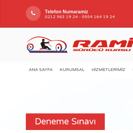
Telefon Numaramiz
0212 563 19 24 - 0554 164 19 24
ANA SAYFA
KURUMSAL
HIZMETLERIMIZ
Deneme Sınavı