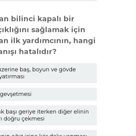
 bilinci kapalı bir
ıklığını sağlamak için
n ilk yardımcının, hangi
nışı hatalıdır?
üzerine baş, boyun ve gövde
 yatırması
i gevşetmesi
k başı geriye iterken diğer elinin
rı doğru çekmesi