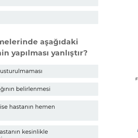
melerinde aşağıdaki
n yapılması yanlıştır?
 kusturulmaması
F
ının belirlenmesi
 ise hastanın hemen
stanın kesinlikle