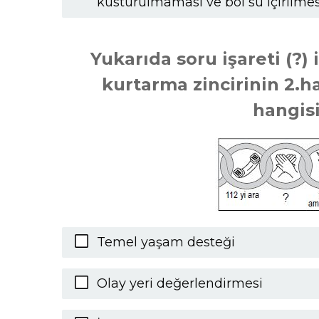
kusturulmaması ve bol su içirilmes
Yukarıda soru işareti (?) 
kurtarma zincirinin 2.h
hangisi
Temel yaşam desteği
Olay yeri değerlendirmesi