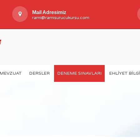
Mail Adresimiz
rami@ramisurucukursu.com
MEVZUAT
DERSLER
DENEME SINAVLARI
EHLIYET BILG